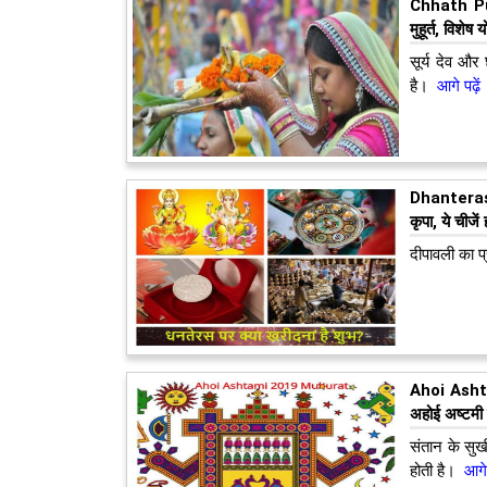
Chhath Pu
मुहूर्त, विशेष
सूर्य देव और
है।
आगे पढ़ें
Dhanteras S
कृपा, ये चीजें
दीपावली का प
Ahoi Ashta
अहोई अष्टमी व्
संतान के सु
होती है।
आगे 