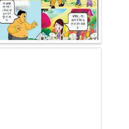
पेट पकड़ कर हंसने पर मजबूर हो जायेंगे आप जानवरों की ये अदाएं
देखकर
कल्पना कीजिये उस दृश्य की, जिसमें कोई गिलहरी किसी मेंढक के
साथ लिप-लॉक कर रही हो। गिलहरी झूला झूल रही हो।
आगे पढ़ें
चमत्कार: एक साल की बच्ची के ऊपर से गुजरी ट्रेन, नहीं आई
एक खरोंच भी
जाको राखे साइयां मार सके न कोय वाली कहावत आज एक बच्ची
पर पूरी तरह चरितार्थ साबित हुई, जब वह एक हादसे दौरान बाल-
बाल बच गई। मामला उत्तर प्रदेश के मथुरा...
आगे पढ़ें