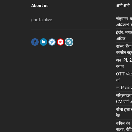
About us
अभी अभी
संक्रमण क
ghotalalive
अधिकारी कि
इंदौर, भोप
अधिक
सांसद रीता
वैक्सीन बह
अब IPL 202
बयान
OTT प्लेटफ
ना'
नए नियमों 
मंंत्रिमंडल
CM योगी 
सोना हुआ स
रेट
कपिल देव न
सलाह, रोहि