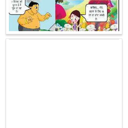
पेट पकड़ कर हंसने पर मजबूर हो जायेंगे आप जानवरों की ये अदाएं देखकर
कल्पना कीजिये उस दृश्य की, जिसमें कोई गिलहरी किसी मेंढक के साथ
लिप-लॉक कर रही हो। गिलहरी झूला झूल रही हो।
आगे पढ़ें
चमत्कार: एक साल की बच्ची के ऊपर से गुजरी ट्रेन, नहीं आई एक खरोंच
भी
जाको राखे साइयां मार सके न कोय वाली कहावत आज एक बच्ची पर पूरी
तरह चरितार्थ साबित हुई, जब वह एक हादसे दौरान बाल-बाल बच गई।
मामला उत्तर प्रदेश के मथुरा रेलवे जक्शंन का है।
आगे पढ़ें