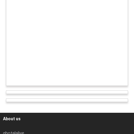
About us
ghotalalive