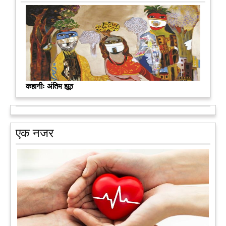
कहानीः अंतिम झूठ
एक नजर