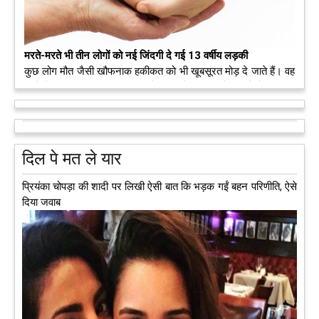
मरते-मरते भी तीन लोगों को नई जिंदगी दे गई 13 वर्षीय लड़की
कुछ लोग मौत जैसी खौफनाक हकीकत को भी खूबसूरत मोड़ दे जाते हैं। वह
मरने के बाद भी इस धरती पर अपने आप को जीवित छोड़ ज़ाते हैं। दुनिया
को अलविदा कह चुकी 13 वर्षीय लड़की के अंगदान से 3 जरूरतमंद लोगों
को नई जिंदगी मिल गई।
आगे पढ़ें
दिल पे मत ले यार
प्रियंका चोपड़ा की शादी पर लिखी ऐसी बात कि भड़क गईं बहन परिणीति, ऐसे
दिया जवाब
अब एक आइडिया बदलेगा हिमाचल के युवाओं की किस्मत, जानिए कैसे
हमीरपुर में अब एक आइडिया युवाओं की किस्मत बदलने जा रहा है। भारत
सरकार के स्टार्टअप मिशन के तहत सबंधित टीम मोबाइल वैन के जरिए पूरे
देश के कोने-कोने में घूमकर नए स्टार्ट अप स्थापित करने की चाह रखने
वाले युवाओं से संपर्क कर रही है।
आगे पढ़ें