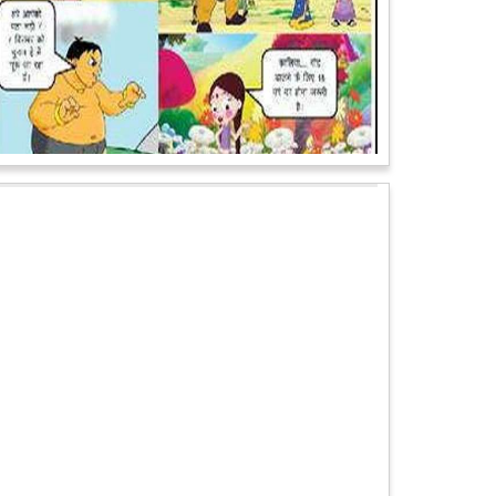
पेट पकड़ कर हंसने पर मजबूर हो जायेंगे आप जानवरों की ये अदाएं
देखकर
कल्पना कीजिये उस दृश्य की, जिसमें कोई गिलहरी किसी मेंढक के
साथ लिप-लॉक कर रही हो। गिलहरी झूला झूल रही हो।
आगे पढ़ें
चमत्कार: एक साल की बच्ची के ऊपर से गुजरी ट्रेन, नहीं आई
एक खरोंच भी
जाको राखे साइयां मार सके न कोय वाली कहावत आज एक बच्ची
पर पूरी तरह चरितार्थ साबित हुई, जब वह एक हादसे दौरान बाल-
बाल बच गई। मामला उत्तर प्रदेश के मथुरा...
आगे पढ़ें