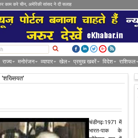
कर काम करे चीन, अमेरिकी सांसद ने दी सलाह
राज्य
मनोरंजन
व्यापार
खेल
प्रमुख खबरें
विदेश
राशिफल
'शख्सियत'
चंडीगढ़ः1971 में
भारत-पाक के