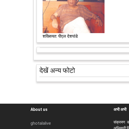
शख्सियत: पीएल देशपांडे
देखें अन्य फोटो
About us
अभी अभी
संक्रमण क
ghotalalive
अधिकारी कि