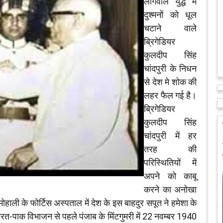
लोंगेवाल युद्ध में
दुश्मनों को धूल
चटाने वाले
ब्रिगेडियर
कुलदीप सिंह
चांदपुरी के निधन
से देश मे शोक की
लहर फैल गई है।
ब्रिगेडियर
कुलदीप सिंह
चांदपुरी में हर
तरह की
परिस्थितियों में
अपने को काबू
करने का अनोखा
ाली के फोर्टिस अस्पताल में देश के इस बाहदुर सपूत ने हमेशा के
त-पाक विभाजन से पहले पंजाब के मिंटगुमरी में 22 नवम्बर 1940