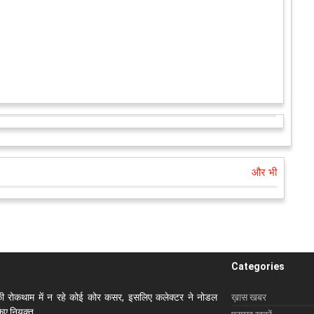
और भी
Categories
ी रोकथाम में न रहे कोई कोर कसर, इसलिए कलेक्‍टर ने नोडल
ख़ास खबर
ए नियुक्‍त