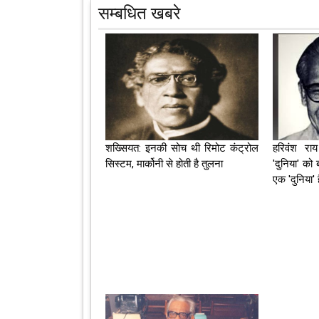
सम्बधित खबरे
शख्सियत: इनकी सोच थी रिमोट कंट्रोल
हरिवंश रा
सिस्टम, मार्कोनी से होती है तुलना
'दुनिया' को 
एक 'दुनिया' ह