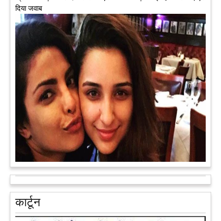
दिया जवाब
अब एक आइडिया बदलेगा हिमाचल के युवाओं की किस्मत, जानिए कैसे
हमीरपुर में अब एक आइडिया युवाओं की किस्मत बदलने जा रहा है। भारत
सरकार के स्टार्टअप मिशन के तहत सबंधित टीम मोबाइल वैन के जरिए पूरे
देश के कोने-कोने में घूमकर नए स्टार्ट अप स्थापित करने की चाह रखने
वाले युवाओं से संपर्क कर रही है।
आगे पढ़ें
आरक्षण के विरोध में राजा भैया बोले, प्रमोशन का आधार गुणवत्ता और
वरिष्ठता हो, जाति नहीं
प्रतापगढ़ के कुंडा से बाहुबली विधायक रघुराज प्रताप सिंह उर्फ राजा भैया ने
कार्टून
शुक्रवार को लखनऊ में प्रेस कांफ्रेंस कर नई राजनीतिक पार्टी बनाने की
आधिकारिक घोषणा करते हुए पार्टी के मुद्दों के बारे में बताया.
आगे पढ़ें