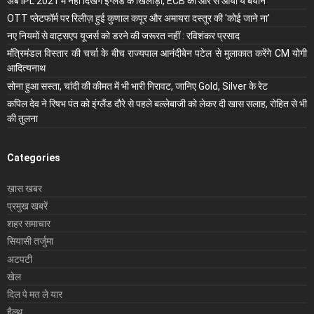
अब IPL 2021 में नहीं दिखेंगे इंग्लैंड के खिलाड़ी, ECB की ओर से आया ये बयान
OTT प्लेटफॉर्म पर रिलीज़ हुई कुणाल कपूर और अमायरा दस्तूर की 'कोई जाने ना'
नए नियमों से वाट्सएप यूजर्स को डरने की जरूरत नहीं : रविशंकर प्रसाद
मंंत्रिमंडल विस्तार की चर्चा के बीच राज्यपाल आनंदीबेन पटेल से मुलाकात करेंगे CM योगी
आदित्यनाथ
सोना हुआ सस्ता, चांदी की कीमत में भी भारी गिरावट, जानिए Gold, Silver के रेट
कपिल देव ने रिषभ पंत को इंग्लैंड दौरे से पहले बल्लेबाजी को लेकर दी खास सलाह, रोहित से भी
की तुलना
Categories
ख़ास खबर
प्रमुख खबरें
शहर समाचार
सियासी तर्जुमा
अटपटी
खेल
दिल पे मत ले यार
हैल्थ