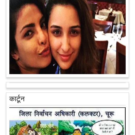
अब एक आइडिया बदलेगा हिमाचल के युवाओं की किस्मत, जानिए कैसे
हमीरपुर में अब एक आइडिया युवाओं की किस्मत बदलने जा रहा है। भारत
सरकार के स्टार्टअप मिशन के तहत सबंधित टीम मोबाइल वैन के जरिए पूरे
देश के कोने-कोने में घूमकर नए स्टार्ट अप स्थापित करने की चाह रखने
वाले युवाओं से संपर्क कर रही है।
आगे पढ़ें
आरक्षण के विरोध में राजा भैया बोले, प्रमोशन का आधार गुणवत्ता और
वरिष्ठता हो, जाति नहीं
प्रतापगढ़ के कुंडा से बाहुबली विधायक रघुराज प्रताप सिंह उर्फ राजा भैया ने
कार्टून
शुक्रवार को लखनऊ में प्रेस कांफ्रेंस कर नई राजनीतिक पार्टी बनाने की
आधिकारिक घोषणा करते हुए पार्टी के मुद्दों के बारे में बताया.
आगे पढ़ें