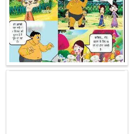
पेट पकड़ कर हंसने पर मजबूर हो जायेंगे आप जानवरों की ये अदाएं देखकर
कल्पना कीजिये उस दृश्य की, जिसमें कोई गिलहरी किसी मेंढक के साथ
लिप-लॉक कर रही हो। गिलहरी झूला झूल रही हो।
आगे पढ़ें
चमत्कार: एक साल की बच्ची के ऊपर से गुजरी ट्रेन, नहीं आई एक खरोंच
भी
जाको राखे साइयां मार सके न कोय वाली कहावत आज एक बच्ची पर पूरी
तरह चरितार्थ साबित हुई, जब वह एक हादसे दौरान बाल-बाल बच गई।