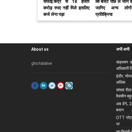
सफाई:केंद्र से 18 हजार
कि बजट पीछे ले जाने वा
करोड़ रुपए नहीं मिले इसलिए
जानिए अन्य लोगो
कर्ज लेना पड़ा
प्रतिक्रिया
About us
अभी अभी
संक्रमण क
ghotalalive
अधिकारी कि
इंदौर, भोप
अधिक
सांसद रीता
वैक्सीन बह
अब IPL 202
बयान
OTT प्लेटफ
ना'
नए नियमों 