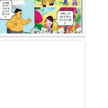
पेट पकड़ कर हंसने पर मजबूर हो जायेंगे आप जानवरों की ये अदाएं
देखकर
कल्पना कीजिये उस दृश्य की, जिसमें कोई गिलहरी किसी मेंढक के
साथ लिप-लॉक कर रही हो। गिलहरी झूला झूल रही हो।
आगे पढ़ें
चमत्कार: एक साल की बच्ची के ऊपर से गुजरी ट्रेन, नहीं आई
एक खरोंच भी
जाको राखे साइयां मार सके न कोय वाली कहावत आज एक बच्ची
पर पूरी तरह चरितार्थ साबित हुई, जब वह एक हादसे दौरान बाल-
बाल बच गई। मामला उत्तर प्रदेश के मथुरा...
आगे पढ़ें