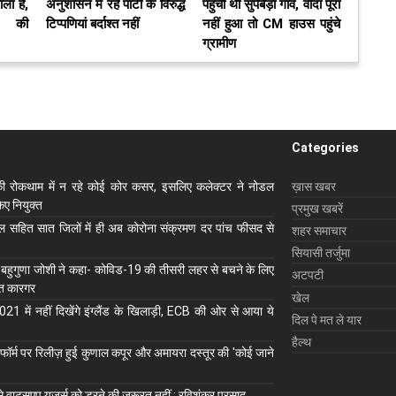
ला है,
अनुशासन में रहें पार्टी के विरुद्ध
पहुंची थी सुपेबेड़ा गांव, वादा पूरा
ं की
टिप्पणियां बर्दाश्त नहीं
नहीं हुआ तो CM हाउस पहुंचे
ग्रामीण
Categories
ी रोकथाम में न रहे कोई कोर कसर, इसलिए कलेक्‍टर ने नोडल
ख़ास खबर
ए नियुक्‍त
प्रमुख खबरें
ाल सहित सात जिलों में ही अब कोरोना संक्रमण दर पांच फीसद से
शहर समाचार
सियासी तर्जुमा
 बहुगुणा जोशी ने कहा- कोविड-19 की तीसरी लहर से बचने के लिए
अटपटी
ुत कारगर
खेल
1 में नहीं दिखेंगे इंग्लैंड के खिलाड़ी, ECB की ओर से आया ये
दिल पे मत ले यार
हैल्थ
ॉर्म पर रिलीज़ हुई कुणाल कपूर और अमायरा दस्तूर की 'कोई जाने
से वाट्सएप यूजर्स को डरने की जरूरत नहीं : रविशंकर प्रसाद