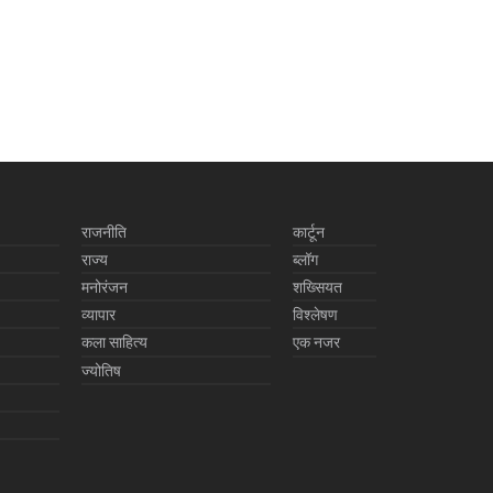
राजनीति
कार्टून
राज्य
ब्लॉग
मनोरंजन
शख्सियत
व्यापार
विश्लेषण
कला साहित्य
एक नजर
ज्योतिष