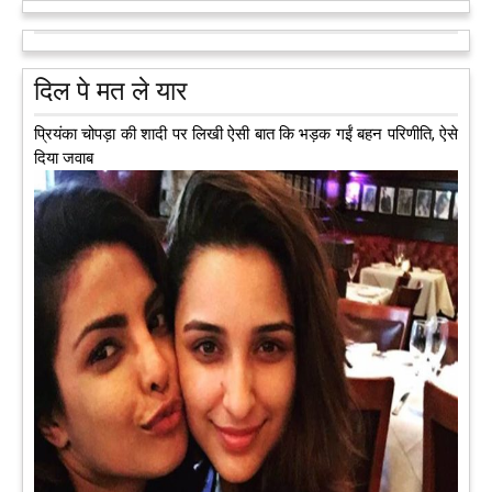
को अलविदा कह चुकी 13 वर्षीय लड़की के अंगदान से 3 जरूरतमंद लोगों
को नई जिंदगी मिल गई।
आगे पढ़ें
दिल पे मत ले यार
प्रियंका चोपड़ा की शादी पर लिखी ऐसी बात कि भड़क गईं बहन परिणीति, ऐसे
दिया जवाब
अब एक आइडिया बदलेगा हिमाचल के युवाओं की किस्मत, जानिए कैसे
हमीरपुर में अब एक आइडिया युवाओं की किस्मत बदलने जा रहा है। भारत
सरकार के स्टार्टअप मिशन के तहत सबंधित टीम मोबाइल वैन के जरिए पूरे
देश के कोने-कोने में घूमकर नए स्टार्ट अप स्थापित करने की चाह रखने
वाले युवाओं से संपर्क कर रही है।
आगे पढ़ें