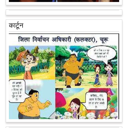
आरक्षण के विरोध में राजा भैया बोले, प्रमोशन का आधार गुणवत्ता और
वरिष्ठता हो, जाति नहीं
प्रतापगढ़ के कुंडा से बाहुबली विधायक रघुराज प्रताप सिंह उर्फ राजा भैया ने
कार्टून
शुक्रवार को लखनऊ में प्रेस कांफ्रेंस कर नई राजनीतिक पार्टी बनाने की
आधिकारिक घोषणा करते हुए पार्टी के मुद्दों के बारे में बताया.
आगे पढ़ें
पेट पकड़ कर हंसने पर मजबूर हो जायेंगे आप जानवरों की ये अदाएं देखकर
कल्पना कीजिये उस दृश्य की, जिसमें कोई गिलहरी किसी मेंढक के साथ
लिप-लॉक कर रही हो। गिलहरी झूला झूल रही हो।
आगे पढ़ें