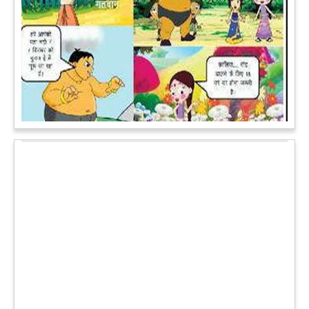
पेट पकड़ कर हंसने पर मजबूर हो जायेंगे आप जानवरों की ये अदाएं देखकर
कल्पना कीजिये उस दृश्य की, जिसमें कोई गिलहरी किसी मेंढक के साथ
लिप-लॉक कर रही हो। गिलहरी झूला झूल रही हो।
आगे पढ़ें
चमत्कार: एक साल की बच्ची के ऊपर से गुजरी ट्रेन, नहीं आई एक खरोंच
भी
जाको राखे साइयां मार सके न कोय वाली कहावत आज एक बच्ची पर पूरी
तरह चरितार्थ साबित हुई, जब वह एक हादसे दौरान बाल-बाल बच गई।
मामला उत्तर प्रदेश के मथुरा रेलवे जक्शंन का है।
आगे पढ़ें